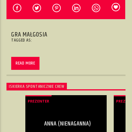
AKTUALNA AUDYCJA
GRA MAŁGOSIA
TAGGED AS:
20:00
22:00
READ MORE
Radio w Nieganannym Stylu
ISKIERKA SPONTANICZNIE CREW
PREZENTER
PREZEN
ANNA (NIENAGANNA)