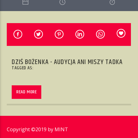
AKTUALNA AUDYCJA
NIENAGANNY WODZIREJ
06:00
15:00
DZIŚ BOŻENKA - AUDYCJA ANI MISZY TADKA
TAGGED AS:
Radio w Nieganannym Stylu
READ MORE
Copyright ©2019 by
MINT