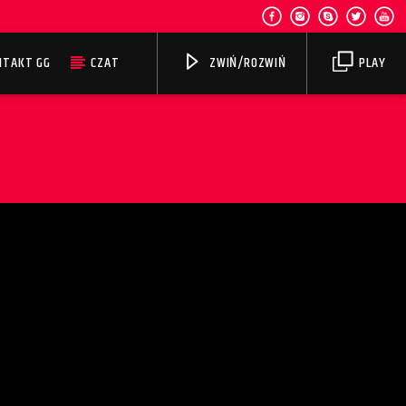
NTAKT GG
CZAT
ZWIŃ/ROZWIŃ
PLAY
Radio w Nieganannym Stylu