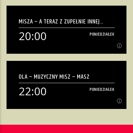
18:00
PONIEDZIAŁEK
MISZA – A TERAZ Z ZUPEŁNIE INNEJ
[...]
BECZKI
20:00
PONIEDZIAŁEK
Zobacz więcej
20:00
PONIEDZIAŁEK
OLA – MUZYCZNY MISZ – MASZ
[...]
22:00
PONIEDZIAŁEK
Zobacz więcej
22:00
PONIEDZIAŁEK