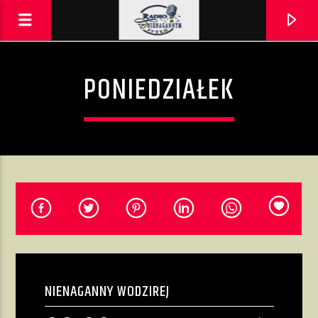
PONIEDZIAŁEK
AKTUALNA PIOSENKA
NIE MYŚL NAWET
NIENAGANNY WODZIREJ
CZERWONY TULIPAN