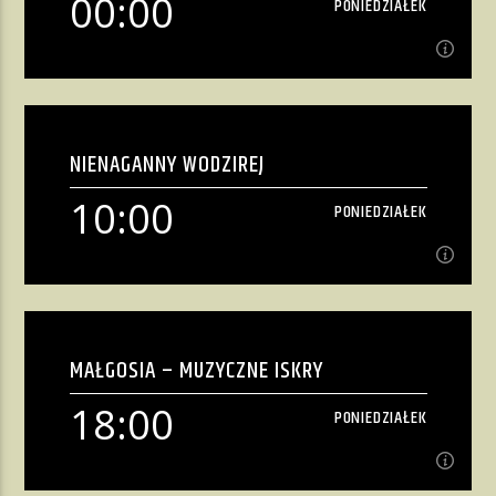
00:00
PONIEDZIAŁEK
ŁADOWANIE...
00:00
PONIEDZIAŁEK
ŁADOWANIE...
...
...
NIENAGANNY WODZIREJ
[...]
10:00
PONIEDZIAŁEK
Zobacz więcej
Radio w Nieganannym Stylu
10:00
PONIEDZIAŁEK
MAŁGOSIA – MUZYCZNE ISKRY
[...]
18:00
PONIEDZIAŁEK
Zobacz więcej